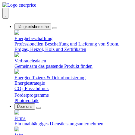
Tätigkeitsbereiche
Energiebeschaffung
Professionellen Beschaffung und Lieferung von Strom,
Erdgas, Heizöl, Holz und Zertifikaten
Verbrauchsdaten
Gemeinsam das passende Produkt finden
Energieeffizienz & Dekarbonisierung
Energiestrategie
CO
Fussabdruck
2
Förderprogramme
Photovoltaik
Über uns
Firma
Ein unabhängiges Dienstleistungsunternehmen