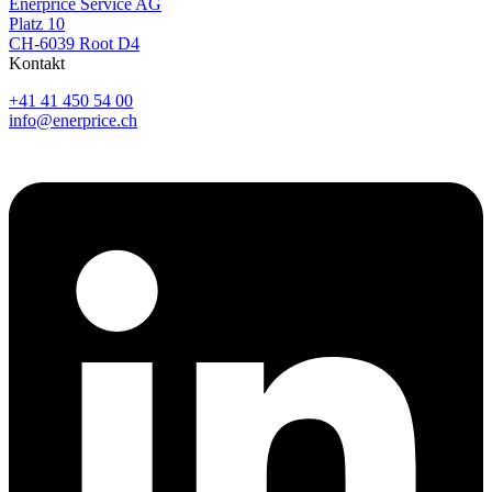
Enerprice Service AG
Platz 10
CH-6039 Root D4
Kontakt
+41 41 450 54 00
info@enerprice.ch