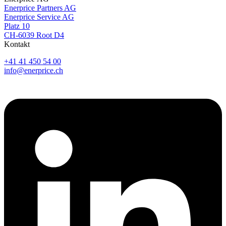
Enerprice Partners AG
Enerprice Service AG
Platz 10
CH-6039 Root D4
Kontakt
+41 41 450 54 00
info@enerprice.ch