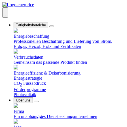
Tätigkeitsbereiche
Energiebeschaffung
Professionellen Beschaffung und Lieferung von Strom,
Erdgas, Heizöl, Holz und Zertifikaten
Verbrauchsdaten
Gemeinsam das passende Produkt finden
Energieeffizienz & Dekarbonisierung
Energiestrategie
CO
Fussabdruck
2
Förderprogramme
Photovoltaik
Über uns
Firma
Ein unabhängiges Dienstleistungsunternehmen