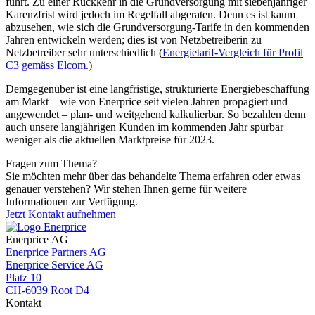
führt. Zu einer Rückkehr in die Grundversorgung mit siebenjähriger
Karenzfrist wird jedoch im Regelfall abgeraten. Denn es ist kaum
abzusehen, wie sich die Grundversorgung-Tarife in den kommenden
Jahren entwickeln werden; dies ist von Netzbetreiberin zu
Netzbetreiber sehr unterschiedlich (
Energietarif-Vergleich für Profil
C3 gemäss Elcom.
)
Demgegenüber ist eine langfristige, strukturierte Energiebeschaffung
am Markt – wie von Enerprice seit vielen Jahren propagiert und
angewendet – plan- und weitgehend kalkulierbar. So bezahlen denn
auch unsere langjährigen Kunden im kommenden Jahr spürbar
weniger als die aktuellen Marktpreise für 2023.
Fragen zum Thema?
Sie möchten mehr über das behandelte Thema erfahren oder etwas
genauer verstehen? Wir stehen Ihnen gerne für weitere
Informationen zur Verfügung.
Jetzt Kontakt aufnehmen
Enerprice AG
Enerprice Partners AG
Enerprice Service AG
Platz 10
CH-6039 Root D4
Kontakt