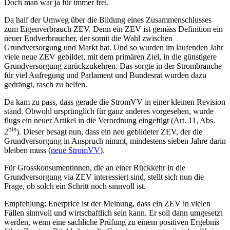
Doch man war ja für immer frei.
Da half der Umweg über die Bildung eines Zusammenschlusses
zum Eigenverbrauch ZEV. Denn ein ZEV ist gemäss Definition ein
neuer Endverbraucher, der somit die Wahl zwischen
Grundversorgung und Markt hat. Und so wurden im laufenden Jahr
viele neue ZEV gebildet, mit dem primären Ziel, in die günstigere
Grundversorgung zurückzukehren. Das sorgte in der Strombranche
für viel Aufregung und Parlament und Bundesrat wurden dazu
gedrängt, rasch zu helfen.
Da kam zu pass, dass gerade die StromVV in einer kleinen Revision
stand. Obwohl ursprünglich für ganz anderes vorgesehen, wurde
flugs ein neuer Artikel in die Verordnung eingefügt (Art. 11, Abs.
bis
2
). Dieser besagt nun, dass ein neu gebildeter ZEV, der die
Grundversorgung in Anspruch nimmt, mindestens sieben Jahre darin
bleiben muss (
neue StromVV
).
Für Grosskonsumentinnen, die an einer Rückkehr in die
Grundversorgung via ZEV interessiert sind, stellt sich nun die
Frage, ob solch ein Schritt noch sinnvoll ist.
Empfehlung: Enerprice ist der Meinung, dass ein ZEV in vielen
Fällen sinnvoll und wirtschaftlich sein kann. Er soll dann umgesetzt
werden, wenn eine sachliche Prüfung zu einem positiven Ergebnis