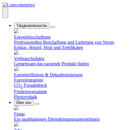
Tätigkeitsbereiche
Energiebeschaffung
Professionellen Beschaffung und Lieferung von Strom,
Erdgas, Heizöl, Holz und Zertifikaten
Verbrauchsdaten
Gemeinsam das passende Produkt finden
Energieeffizienz & Dekarbonisierung
Energiestrategie
CO
Fussabdruck
2
Förderprogramme
Photovoltaik
Über uns
Firma
Ein unabhängiges Dienstleistungsunternehmen