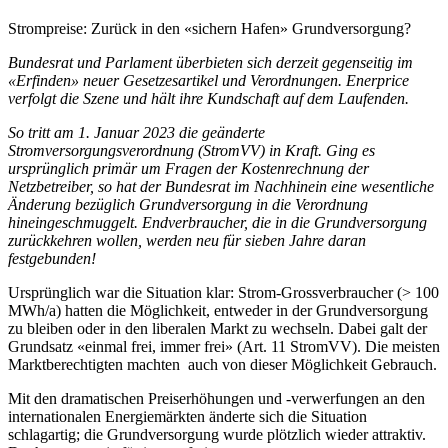
Strompreise: Zurück in den «sichern Hafen» Grundversorgung?
Bundesrat und Parlament überbieten sich derzeit gegenseitig im
«Erfinden» neuer Gesetzesartikel und Verordnungen. Enerprice
verfolgt die Szene und hält ihre Kundschaft auf dem Laufenden.
So tritt am 1. Januar 2023 die geänderte
Stromversorgungsverordnung (StromVV) in Kraft. Ging es
ursprünglich primär um Fragen der Kostenrechnung der
Netzbetreiber, so hat der Bundesrat im Nachhinein eine wesentliche
Änderung bezüglich Grundversorgung in die Verordnung
hineingeschmuggelt. Endverbraucher, die in die Grundversorgung
zurückkehren wollen, werden neu für sieben Jahre daran
festgebunden!
Ursprünglich war die Situation klar: Strom-Grossverbraucher (> 100
MWh/a) hatten die Möglichkeit, entweder in der Grundversorgung
zu bleiben oder in den liberalen Markt zu wechseln. Dabei galt der
Grundsatz «einmal frei, immer frei» (Art. 11 StromVV). Die meisten
Marktberechtigten machten auch von dieser Möglichkeit Gebrauch.
Mit den dramatischen Preiserhöhungen und -verwerfungen an den
internationalen Energiemärkten änderte sich die Situation
schlagartig; die Grundversorgung wurde plötzlich wieder attraktiv.