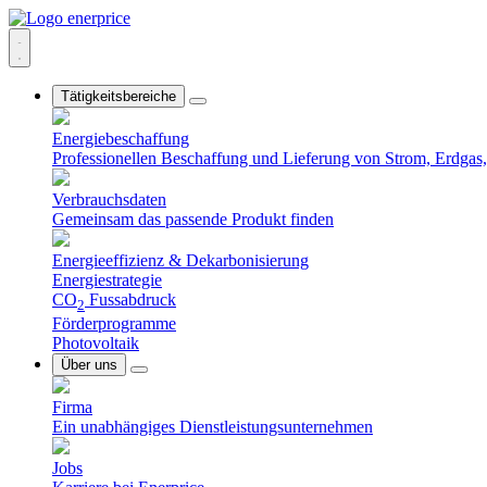
Tätigkeitsbereiche
Energiebeschaffung
Professionellen Beschaffung und Lieferung von Strom, Erdgas, 
Verbrauchsdaten
Gemeinsam das passende Produkt finden
Energieeffizienz & Dekarbonisierung
Energiestrategie
CO
Fussabdruck
2
Förderprogramme
Photovoltaik
Über uns
Firma
Ein unabhängiges Dienstleistungsunternehmen
Jobs