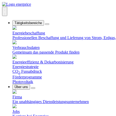
Tätigkeitsbereiche
Energiebeschaffung
Professionellen Beschaffung und Lieferung von Strom, Erdgas, 
Verbrauchsdaten
Gemeinsam das passende Produkt finden
Energieeffizienz & Dekarbonisierung
Energiestrategie
CO
Fussabdruck
2
Förderprogramme
Photovoltaik
Über uns
Firma
Ein unabhängiges Dienstleistungsunternehmen
Jobs