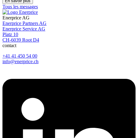
En savoir plus
Tous les messages
Enerprice AG
Enerprice Partners AG
Enerprice Service AG
Platz 10
CH-6039 Root D4
contact
+41 41 450 54 00
info@enerprice.ch